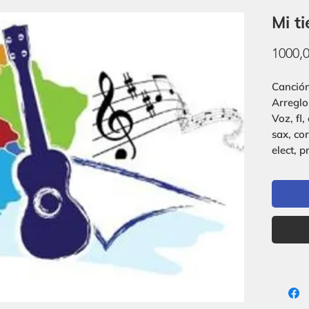
Mi ti
1000,
Canción
Arreglo
Voz, fl, 
sax, cor
elect, pn