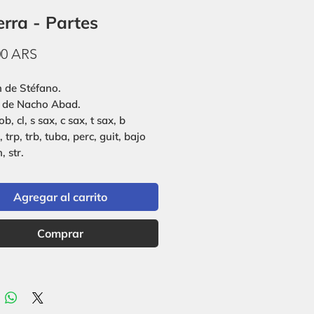
erra - Partes
Precio
00 ARS
 de Stéfano.
 de Nacho Abad.
ob, cl, s sax, c sax, t sax, b
, trp, trb, tuba, perc, guit, bajo
, str.
Agregar al carrito
Comprar