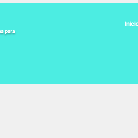
Inici
na para