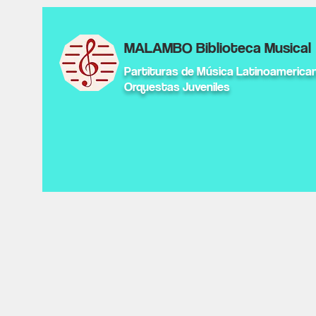
MALAMBO Biblioteca Musical
Partituras de Música Latinoamerica
Orquestas Juveniles