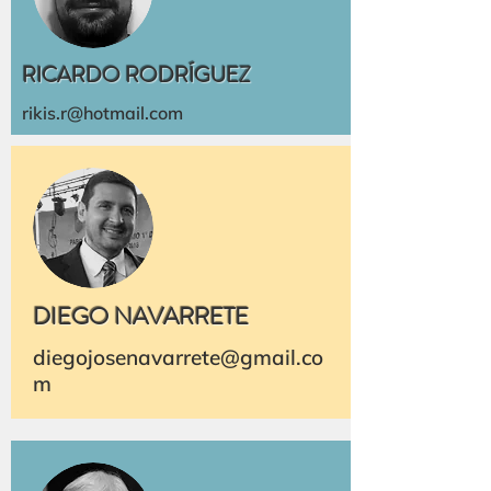
RICARDO RODRÍGUEZ
rikis.r@hotmail.com
DIEGO NAVARRETE
diegojosenavarrete@gmail.co
m