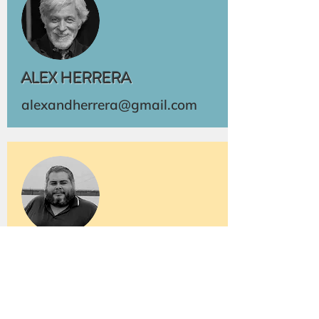
ALEX HERRERA
alexandherrera@gmail.com
EDUARDO DACUNDA
eduardodacunda@yahoo.com