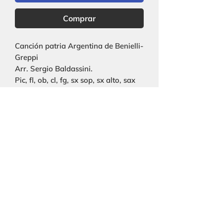
Comprar
Canción patria Argentina de Benielli-
Greppi
Arr. Sergio Baldassini.
Pic, fl, ob, cl, fg, sx sop, sx alto, sax
ten, sx bar, cor, trp, trb, tuba, xilo,
perc, pn, str, voz solista.