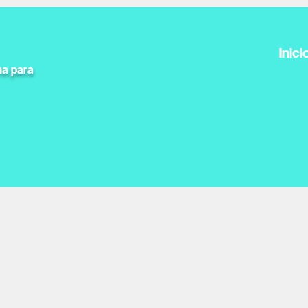
Inici
na para