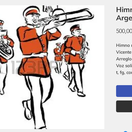
Himn
Arge
500,0
Himno n
Vicente
Arreglo
Voz soli
t, fg, co