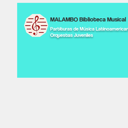
MALAMBO Biblioteca Musical
Partituras de Música Latinoamerica
Orquestas Juveniles