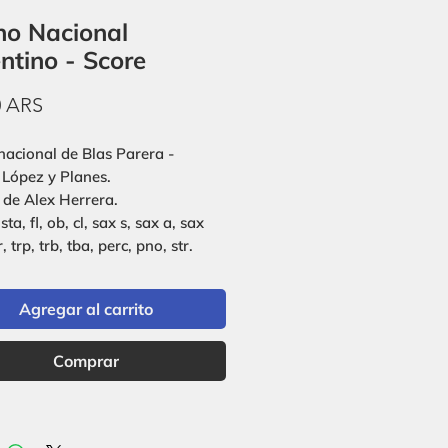
o Nacional
ntino - Score
Precio
0 ARS
acional de Blas Parera -
 López y Planes.
 de Alex Herrera.
sta, fl, ob, cl, sax s, sax a, sax
r, trp, trb, tba, perc, pno, str.
Agregar al carrito
Comprar