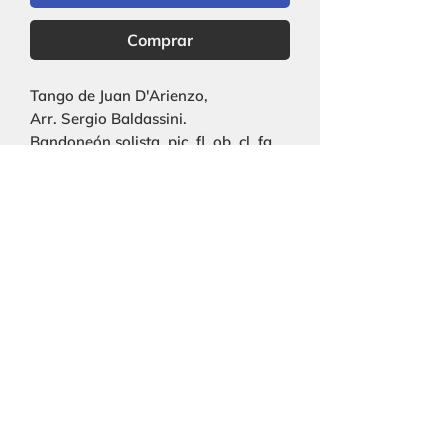
Comprar
Tango de Juan D'Arienzo,
Arr. Sergio Baldassini.
Bandoneón solista, pic, fl, ob, cl, fg,
cor, trp, trb, tuba, perc, str.