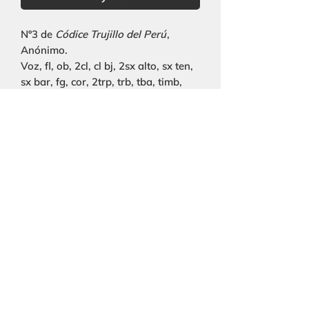
Nº3 de
Códice Trujillo del Perú
,
Anónimo.
Voz, fl, ob, 2cl, cl bj, 2sx alto, sx ten,
sx bar, fg, cor, 2trp, trb, tba, timb,
guit, pno, str.