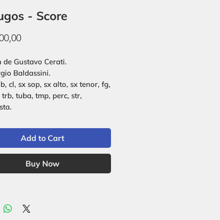
ugos - Score
Price
00,00
 de Gustavo Cerati.
rgio Baldassini.
ob, cl, sx sop, sx alto, sx tenor, fg,
, trb, tuba, tmp, perc, str,
sta.
Add to Cart
Buy Now