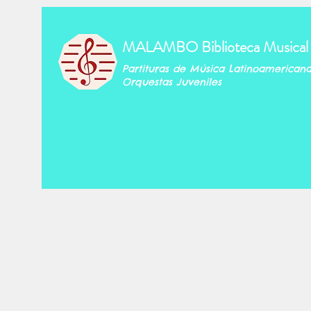
MALAMBO Biblioteca Musical
Partituras de Música Latinoamerican
Orquestas Juveniles