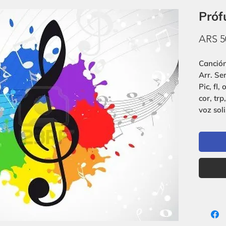
Próf
ARS 5
Canción
Arr. Se
Pic, fl, 
cor, trp
voz soli