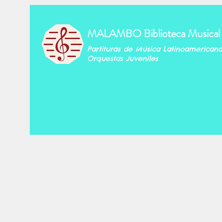
MALAMBO Biblioteca Musical
Partituras de Música Latinoamerican
Orquestas Juveniles