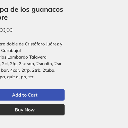
a de los guanacos
ore
Price
00,00
ra doble de Cristóforo Juárez y
 Carabajal
rlos Lombardo Talavera
, 2cl, 2fg, 2sx sop, 2sx alto, 2sx
 bar, 4cor, 2trp, 2trb, 2tuba,
pa, guit a, pn, str.
Add to Cart
Buy Now