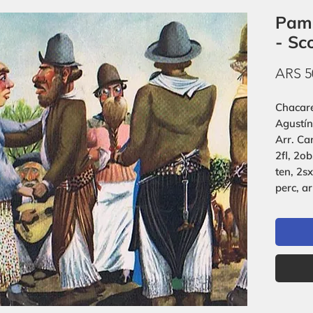
Pamp
- Sc
ARS 5
Chacare
Agustín
Arr. Ca
2fl, 2ob
ten, 2sx
perc, ar