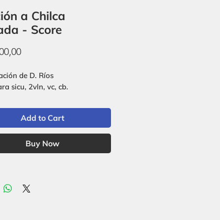
ión a Chilca
da - Score
Price
00,00
ación de D. Ríos
a sicu, 2vln, vc, cb.
Add to Cart
Buy Now