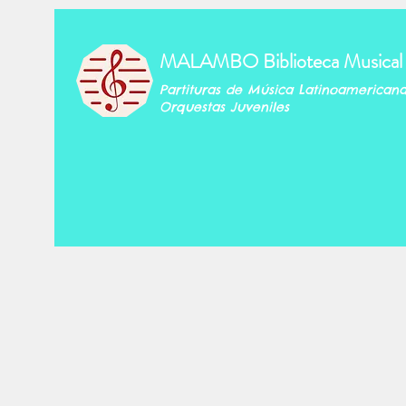
MALAMBO Biblioteca Musical
Partituras de Música Latinoamerican
Orquestas Juveniles