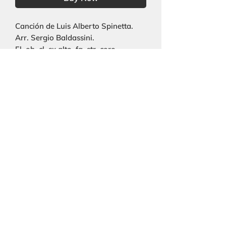
Canción de Luis Alberto Spinetta.
Arr. Sergio Baldassini.
Fl, ob, cl, sx alto, fg, str, coro.