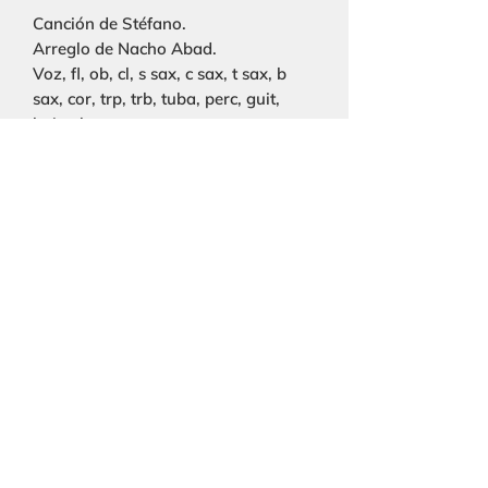
Canción de Stéfano.
Arreglo de Nacho Abad.
Voz, fl, ob, cl, s sax, c sax, t sax, b
sax, cor, trp, trb, tuba, perc, guit,
bajo elect, pn, str.