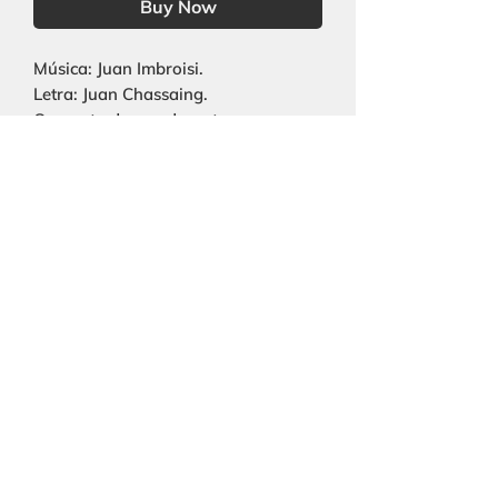
Buy Now
Música: Juan Imbroisi.
Letra: Juan Chassaing.
Orquesta de cuerdas y tenor.