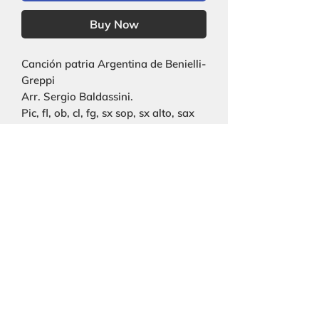
Buy Now
Canción patria Argentina de Benielli-
Greppi
Arr. Sergio Baldassini.
Pic, fl, ob, cl, fg, sx sop, sx alto, sax
ten, sx bar, cor, trp, trb, tuba, xilo,
perc, pn, str, voz solista.