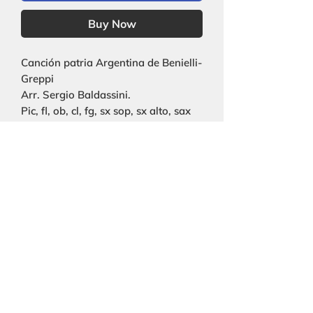
Buy Now
Canción patria Argentina de Benielli-
Greppi
Arr. Sergio Baldassini.
Pic, fl, ob, cl, fg, sx sop, sx alto, sax
ten, sx bar, cor, trp, trb, tuba, xilo,
perc, pn, str, voz solista.