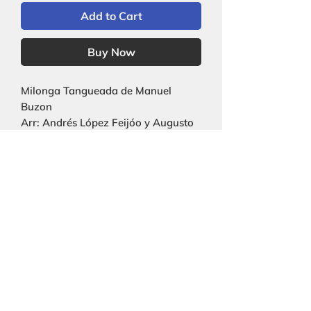
Add to Cart
Buy Now
Milonga Tangueada de Manuel
Buzon
Arr: Andrés López Feijóo y Augusto
Reinhold
2fl, 2ob, 2cl, 2fg, 2cor, 2trp, 2trb, str