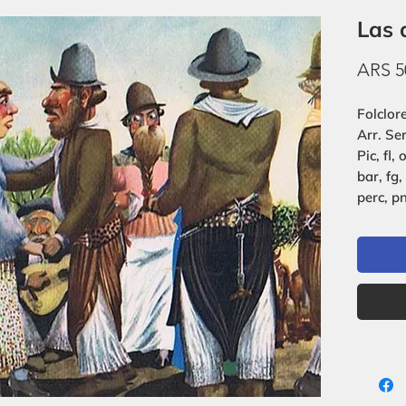
Las 
ARS 5
Folclor
Arr. Se
Pic, fl, 
bar, fg,
perc, pn