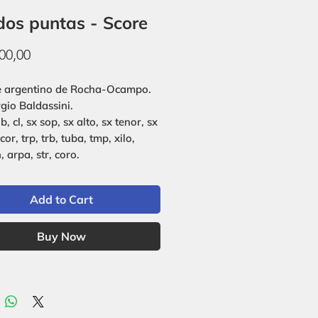
dos puntas - Score
Price
00,00
e argentino de Rocha-Ocampo.
rgio Baldassini.
ob, cl, sx sop, sx alto, sx tenor, sx
 cor, trp, trb, tuba, tmp, xilo,
, arpa, str, coro.
Add to Cart
Buy Now