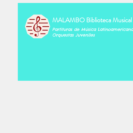
MALAMBO Biblioteca Musical
Partituras de Música Latinoamerican
Orquestas Juveniles