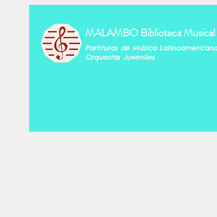
MALAMBO Biblioteca Musical
Partituras de Música Latinoamerican
Orquestas Juveniles