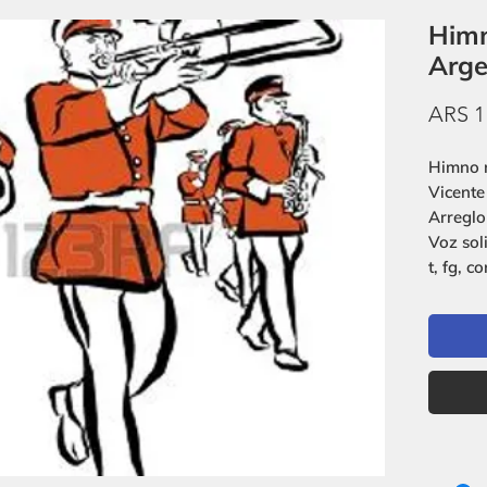
Himn
Arge
ARS 1
Himno n
Vicente
Arreglo
Voz soli
t, fg, co