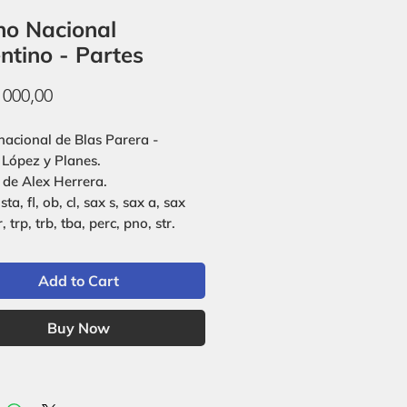
o Nacional
ntino - Partes
Price
 000,00
acional de Blas Parera -
 López y Planes.
 de Alex Herrera.
sta, fl, ob, cl, sax s, sax a, sax
r, trp, trb, tba, perc, pno, str.
Add to Cart
Buy Now