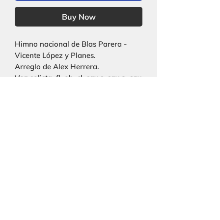
Buy Now
Himno nacional de Blas Parera -
Vicente López y Planes.
Arreglo de Alex Herrera.
Voz solista, fl, ob, cl, sax s, sax a, sax
t, fg, cor, trp, trb, tba, perc, pno, str.