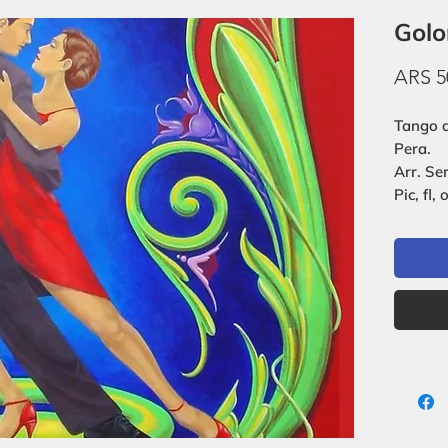
Golo
ARS 5
Tango d
Pera.
Arr. Se
Pic, fl, 