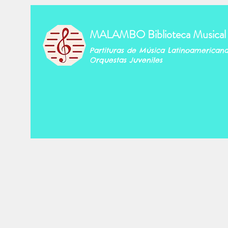
MALAMBO Biblioteca Musical
Partituras de Música Latinoamerican
Orquestas Juveniles