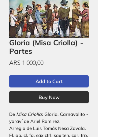
Gloria (Misa Criolla) -
Partes
Price
ARS 1 000,00
Add to Cart
Buy Now
De
Misa Criolla
: Gloria. Carnavalito -
yaraví de Ariel Ramirez.
Arreglo de Luis Tomás Nesa Zavala.
Fl, ob, cl, fg, sax ctrl, sax ten, cor, trp,