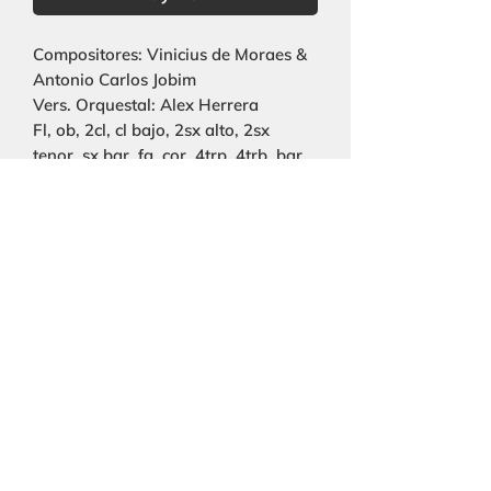
Compositores: Vinicius de Moraes &
Antonio Carlos Jobim
Vers. Orquestal: Alex Herrera
Fl, ob, 2cl, cl bajo, 2sx alto, 2sx
tenor, sx bar, fg, cor, 4trp, 4trb, bar
t.c., tuba, timb, perc, guit, pno, str.