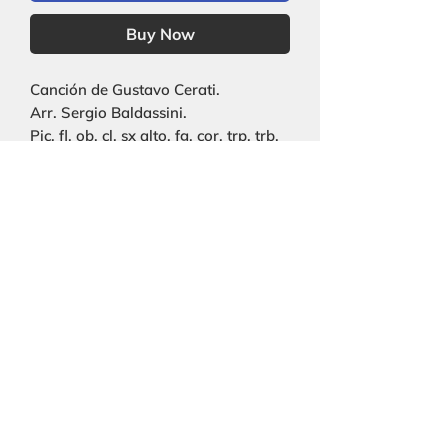
Buy Now
Canción de Gustavo Cerati.
Arr. Sergio Baldassini.
Pic, fl, ob, cl, sx alto, fg, cor, trp, trb,
tuba, tmp, perc, str, coro.