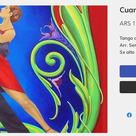
Cuar
ARS 1
Tango 
Arr. Se
Sx alto 