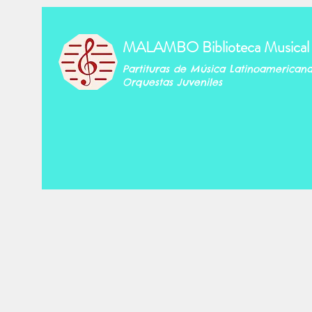
MALAMBO Biblioteca Musical
Partituras de Música Latinoamerican
Orquestas Juveniles