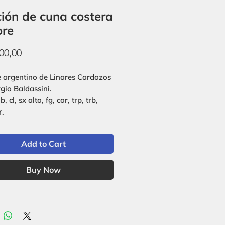
ión de cuna costera
ore
Price
00,00
e argentino de Linares Cardozos
rgio Baldassini.
ob, cl, sx alto, fg, cor, trp, trb,
r.
Add to Cart
Buy Now