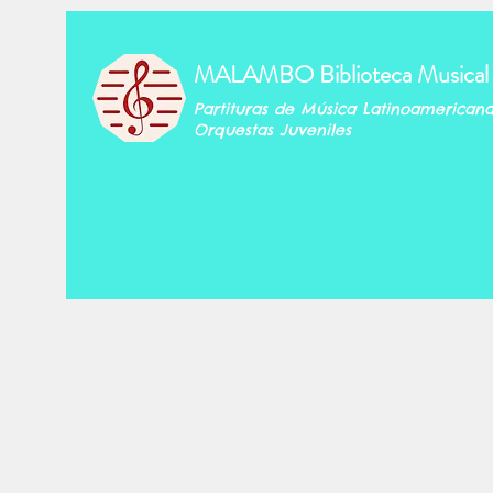
MALAMBO Biblioteca Musical
Partituras de Música Latinoamerican
Orquestas Juveniles