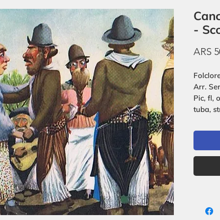
Canc
- Sc
ARS 5
Folclor
Arr. Se
Pic, fl, 
tuba, st