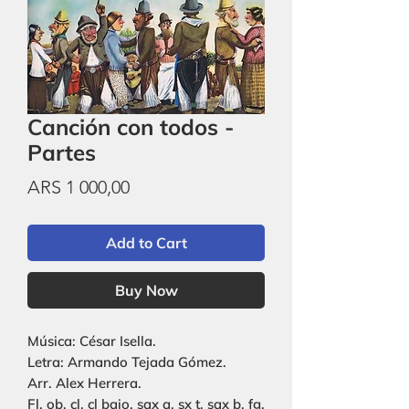
Canción con todos -
Partes
Price
ARS 1 000,00
Add to Cart
Buy Now
Música: César Isella.
Letra: Armando Tejada Gómez.
Arr. Alex Herrera.
Fl, ob, cl, cl bajo, sax a, sx t, sax b, fg,