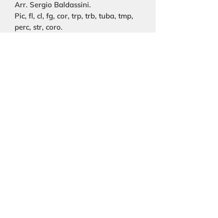
Arr. Sergio Baldassini.
Pic, fl, cl, fg, cor, trp, trb, tuba, tmp,
perc, str, coro.
©2019 by FUNDECUA