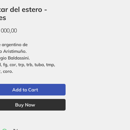
ar del estero -
es
Price
 000,00
e argentino de
o Aristimuño.
rgio Baldassini.
cl, fg, cor, trp, trb, tuba, tmp,
r, coro.
Add to Cart
Buy Now