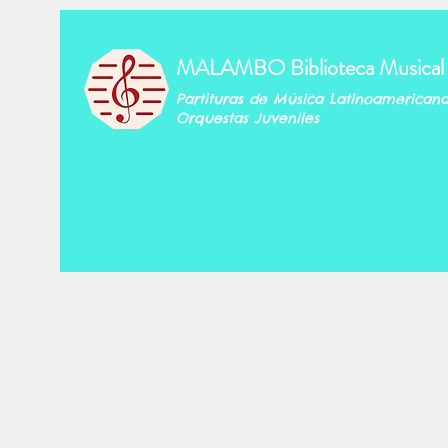
MALAMBO Biblioteca Musical
Partituras de Música Latinoamerican
Orquestas Juveniles