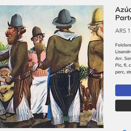
Azúc
Part
ARS 1
Folclor
Lisandr
Arr. Se
Pic, fl, 
perc, st