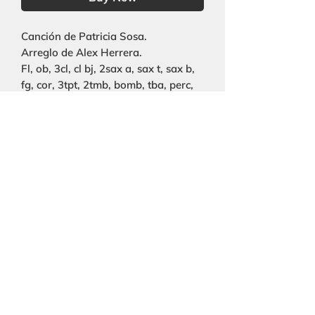
Canción de Patricia Sosa.
Arreglo de Alex Herrera.
Fl, ob, 3cl, cl bj, 2sax a, sax t, sax b,
fg, cor, 3tpt, 2tmb, bomb, tba, perc,
guit, pno, str, coro, voz solista.