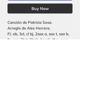
Buy Now
Canción de Patricia Sosa.
Arreglo de Alex Herrera.
Fl, ob, 3cl, cl bj, 2sax a, sax t, sax b,
fg, cor, 3tpt, 2tmb, bomb, tba, perc,
guit, pno, str, coro, voz solista.