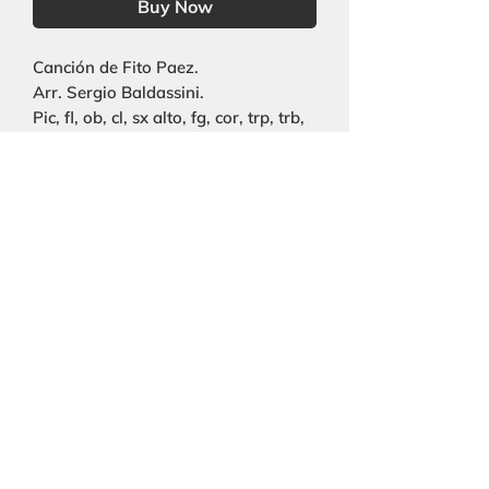
Buy Now
Canción de Fito Paez.
Arr. Sergio Baldassini.
Pic, fl, ob, cl, sx alto, fg, cor, trp, trb,
tuba, perc, str, coro.